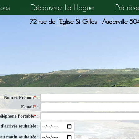
ces
Découvrez La Hague
Pré-rés
72 rue de l'Eglise St Gilles - Auderville
Nom et Prénom
*
:
E-mail
*
:
éléphone Portable
*
:
d'arrivée souhaitée :
 au matin souhaitée :