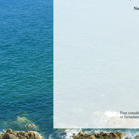
No
Pour connaîtr
ce formulaire